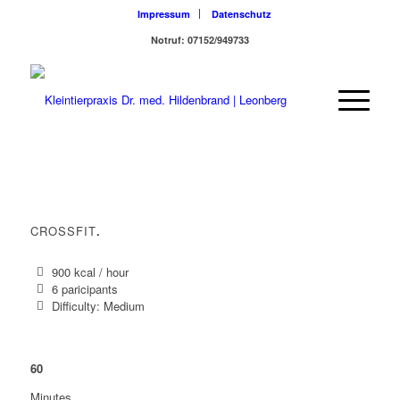
Impressum
Datenschutz
Notruf: 07152/949733
CROSSFIT
.
900 kcal / hour
6 paricipants
Difficulty: Medium
60
Minutes