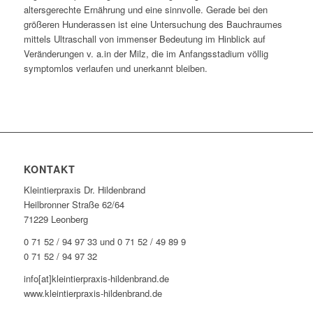
altersgerechte Ernährung und eine sinnvolle. Gerade bei den
größeren Hunderassen ist eine Untersuchung des Bauchraumes
mittels Ultraschall von immenser Bedeutung im Hinblick auf
Veränderungen v. a.in der Milz, die im Anfangsstadium völlig
symptomlos verlaufen und unerkannt bleiben.
KONTAKT
Kleintierpraxis Dr. Hildenbrand
Heilbronner Straße 62/64
71229 Leonberg
0 71 52 / 94 97 33 und 0 71 52 / 49 89 9
0 71 52 / 94 97 32
info[at]kleintierpraxis-hildenbrand.de
www.kleintierpraxis-hildenbrand.de